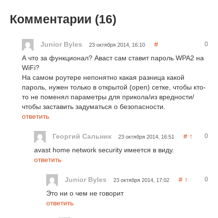
Комментарии (
16
)
0
Junior Byles
#
23 октября 2014, 16:10
А что за функционал? Аваст сам ставит пароль WPA2 на
WiFi?
На самом роутере непонятно какая разница какой
пароль, нужен только в открытой (open) сетке, чтобы кто-
то не поменял параметры для прикола/из вредности/
чтобы заставить задуматься о безопасности.
ответить
0
Георгий Сальник
#
↑
23 октября 2014, 16:51
avast home network security имеется в виду.
ответить
0
Junior Byles
#
↑
23 октября 2014, 17:02
Это ни о чем не говорит
ответить