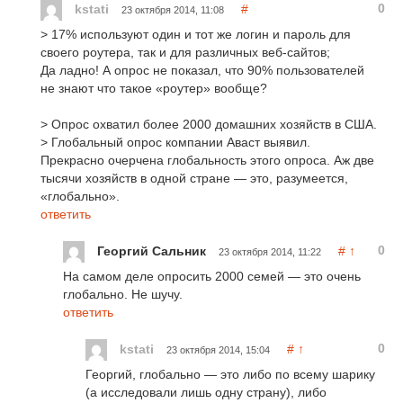
0
kstati
#
23 октября 2014, 11:08
> 17% используют один и тот же логин и пароль для
своего роутера, так и для различных веб-сайтов;
Да ладно! А опрос не показал, что 90% пользователей
не знают что такое «роутер» вообще?
> Опрос охватил более 2000 домашних хозяйств в США.
> Глобальный опрос компании Аваст выявил.
Прекрасно очерчена глобальность этого опроса. Аж две
тысячи хозяйств в одной стране — это, разумеется,
«глобально».
ответить
0
Георгий Сальник
#
↑
23 октября 2014, 11:22
На самом деле опросить 2000 семей — это очень
глобально. Не шучу.
ответить
0
kstati
#
↑
23 октября 2014, 15:04
Георгий, глобально — это либо по всему шарику
(а исследовали лишь одну страну), либо