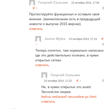
Георгий Сальник
23 октября 2014, 17:06
#
↑
0
Протестируйте функционал и оставьте своё
мнение. (миниописание есть в предыдущей
новости о выпуске 2015 версии).
ответить
Junior Byles
#
23 октября 2014, 17:19
↑
0
Теперь понятно, там нормально написано
где это действительно полезно, в чужих
открытых сетках
ответить
Георгий Сальник
#
↑
0
23 октября 2014, 17:22
Не, в чужих открытых это avast
SeсureLine скорее.
belrus.net/avast!-secureline-pc.html
ответить